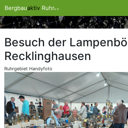
Bergbau
aktiv
Ruhr
e.V.
Besuch der Lampenbör
Recklinghausen
Ruhrgebiet Handyfoto